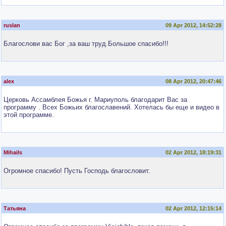
ruslan
09 Apr 2012, 14:52:28
Благослови вас Бог ,за ваш труд.Большое спасибо!!!
alex
08 Apr 2012, 20:47:46
Церковь Ассамблея Божья г. Мариуполь благодарит Вас за
программу . Всех Божьих благославений. Хотелась бы еще и видео в
этой программе.
Mihails
02 Apr 2012, 18:19:31
Огромное спасибо! Пусть Господь благословит.
Татьяна
02 Apr 2012, 12:15:14