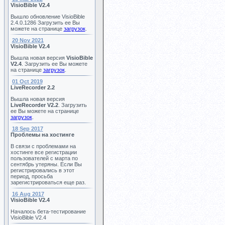
VisioBible V2.4
Вышло обновление VisioBible
2.4.0.1286 Загрузить ее Вы
можете на странице
загрузок
.
20 Nov 2021
VisioBible V2.4
Вышла новая версия
VisioBible
V2.4
. Загрузить ее Вы можете
на странице
загрузок
.
01 Oct 2019
LiveRecorder 2.2
Вышла новая версия
LiveRecorder V2.2
. Загрузить
ее Вы можете на странице
загрузок
.
18 Sep 2017
Проблемы на хостинге
В связи с проблемами на
хостинге все регистрации
пользователей с марта по
сентябрь утеряны. Если Вы
регистрировались в этот
период, просьба
зарегистрироваться еще раз.
16 Aug 2017
VisioBible V2.4
Началось бета-тестирование
VisioBible V2.4