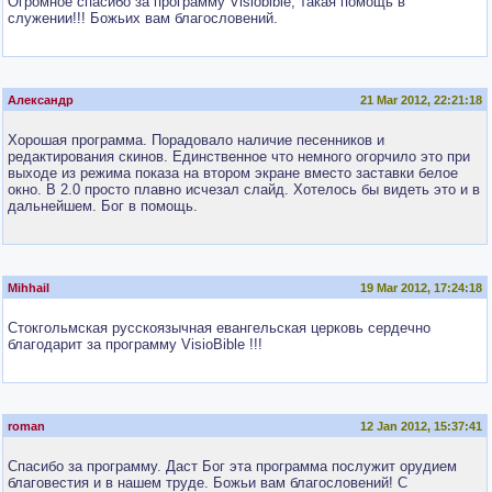
Огромное спасибо за программу Visiobible, такая помощь в
служении!!! Божьих вам благословений.
Александр
21 Mar 2012, 22:21:18
Хорошая программа. Порадовало наличие песенников и
редактирования скинов. Единственное что немного огорчило это при
выходе из режима показа на втором экране вместо заставки белое
окно. В 2.0 просто плавно исчезал слайд. Хотелось бы видеть это и в
дальнейшем. Бог в помощь.
Mihhail
19 Mar 2012, 17:24:18
Стокгольмская русскоязычная евангельская церковь сердечно
благодарит за программу VisioBible !!!
roman
12 Jan 2012, 15:37:41
Спасибо за программу. Даст Бог эта программа послужит орудием
благовестия и в нашем труде. Божьи вам благословений! С