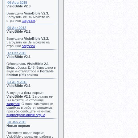
06 Aug 2015
VisioBible V2.3
Выпущена
VisioBible V2.3
.
Загрузить ее Вы можете на
странице
загрузок
.
09 Apr 2012
VisioBible V2.2
Выпущена
VisioBible V2.2
.
Загрузить ее Вы можете на
странице
загрузок
.
12 Oct 2011
VisioBible V2.1
Обновилась
VisioBible 2.1
Beta
, сборка
1148
. Выпущена в
виде инсталлятора и
Portable
Edition (PE)
архива.
03 Aug 2011
VisioBible V2.1
Выпущена бета-версия
VisioBible V2.1
. Загрузить ее
Вы можете на странице
загрузок
. О всех замеченных
ошибках в работе программы
просьба сообщать на e-mail:
support@visiobible.org.ua
.
20 Jan 2011
Новая версия
Готовится новая версия
VisioBible с модулем работы с