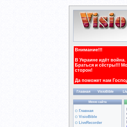
Внимание!!!
В Украине идёт война.
Браться и сёстры!!! М
сторон!
Да поможет нам Госпо
Главная
VisioBible
Li
Меню сайта
Главная
VisioBible
LiveRecorder