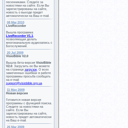
песенниками. Следите за
новостями на сайте. Если Вы
зарегистрированы на сайте,
новость о выходе придет
автоматически на Ваш e-mail.
08 Mar 2010
LiveRecorder
Вышла программа
LiveRecorder V1.1
,
позволяющая делать
многоканальную аудиозапись с
Богослужений.
20 Jul 2009
VisioBible V2.0
Вышла бета-версия
VisioBible
V2.0
. Загрузить ее Вы можете
на странице
загрузок
. О всех
замеченных ошибках в работе
программы просьба сообщать
на e-mail:
support@visiobible.org.ua
.
11 May 2009
Новая версия
Готовится новая версия
программы с функцией поиска.
Следите за новостями на
сайте. Если Вы
зарегистрированы на сайте,
новость придет автоматически
на Ваш e-mail.
26 Mar 2009