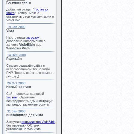
Гостевая книга
Добавлен раздел "
Гостевая
Книга
". Теперь можно
оставлять свои комментарии о
VisioBible.
19 Jan 2009
Vista
На странице
загрузок
добавлена информация о
запуске
VisioBible
под
Windows Vista
.
14 Dec 2008
Редизайн
Сделан редизайн сайта с
использованием технологии
PHP. Теперь всё стало намного
лучше ;)
26 Oct 2008
Новый хостинг
Сайт переехал на новый
хостинг
. Огромная
благодарность администрации
за предоставленные услуги!
31 Jan 2008
Инсталлятор для Vista
Загружен
инсталлятор VisioBible
без проверки ОС, для
установки на Win Vista