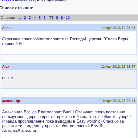
Список отзывов:
Страницы :
1
-
2
-
3
-
4
-
5
-
6
-
[7]
-
8
-
9
-
10
Alina
14 Apr 2012, 10:25:03
Огромное спасибо!благословит вас Господь! церковь "Слово Веры"
г.Кривой Рог
Alex
12 Apr 2012, 13:21:37
danke.
александр
10 Apr 2012, 23:22:41
Александр Бог, да Благословит Вас!!! Отличная прога,постоянно
пользуемся,здорово,просто, приятно и бесплатно, вообщем супер!!!
(правда прославление пока выводим в Easy worship).Спасибо за
развитие и поддержку проекта, благословений Вам!!!!
Алматы,Казахстан