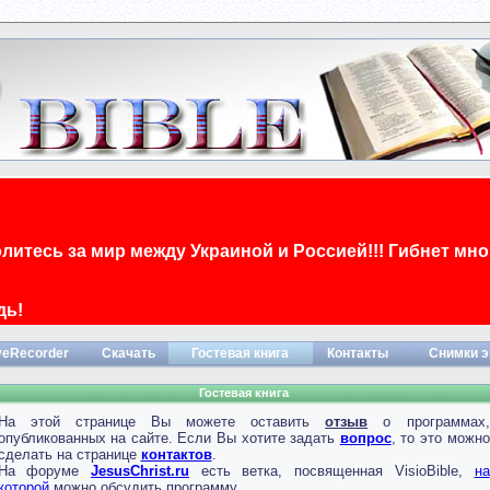
олитесь за мир между Украиной и Россией!!! Гибнет мн
дь!
veRecorder
Скачать
Гостевая книга
Контакты
Снимки э
Гостевая книга
На этой странице Вы можете оставить
отзыв
о программах,
опубликованных на сайте. Если Вы хотите задать
вопрос
, то это можно
сделать на странице
контактов
.
На форуме
JesusChrist.ru
есть ветка, посвященная VisioBible,
на
которой
можно обсудить программу.