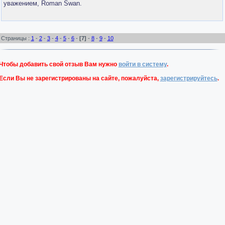
уважением, Roman Swan.
Страницы :
1
-
2
-
3
-
4
-
5
-
6
-
[7]
-
8
-
9
-
10
Чтобы добавить свой отзыв Вам нужно
войти в систему
.
Если Вы не зарегистрированы на сайте, пожалуйста,
зарегистрируйтесь
.