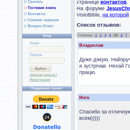
странице
контактов
.
Скачать
На форуме
JesusChri
Гостевая книга
Контакты
VisioBible,
на которой
Снимки экранов
Список отзывов:
Вопрос-Ответ
Страницы :
1
-
2
-
3
-
4
-
[5]
-
6
-
7
-
Вход
Логин
Владислав
Пароль
Дуже дякую. Найзруч
я зустрічав. Нехай 
працю.
Забыли пароль?
Регистрация
Поддержать проект
Инга
Спасибо за отличну
всем)))))