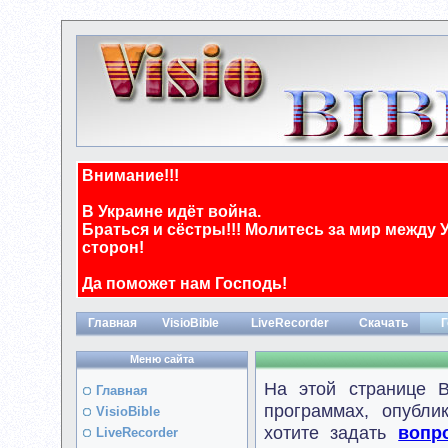
Внимание!!!
В Украине идёт война.
Браться и сёстры!!! Молитесь за мир между 
сторон!
Да поможет нам Господь!
Главная
VisioBible
LiveRecorder
Скачать
Г
Меню сайта
На этой странице 
Главная
программах, опубли
VisioBible
хотите задать
вопр
LiveRecorder