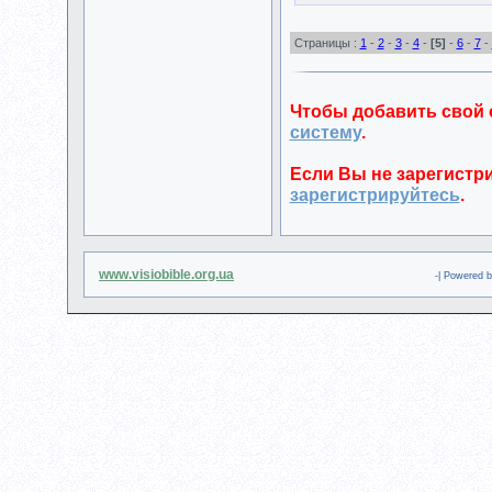
Страницы :
1
-
2
-
3
-
4
-
[5]
-
6
-
7
-
Чтобы добавить свой
систему
.
Если Вы не зарегистри
зарегистрируйтесь
.
www.visiobible.org.ua
-| Powered 